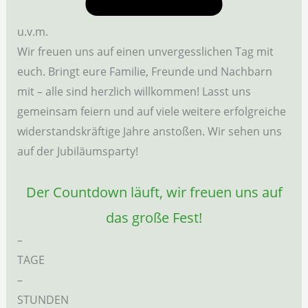
u.v.m.
Wir freuen uns auf einen unvergesslichen Tag mit
euch. Bringt eure Familie, Freunde und Nachbarn
mit – alle sind herzlich willkommen! Lasst uns
gemeinsam feiern und auf viele weitere erfolgreiche
widerstandskräftige Jahre anstoßen. Wir sehen uns
auf der Jubiläumsparty!
Der Countdown läuft, wir freuen uns auf
das große Fest!
–
TAGE
–
STUNDEN