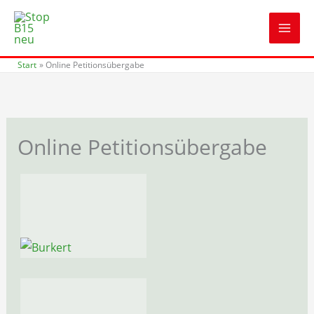
Zum
Inhalt
springen
Start
Online Petitionsübergabe
Online Petitionsübergabe