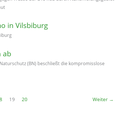
hut
o in Vilsbiburg
biburg
h ab
aturschutz (BN) beschließt die kompromisslose
8
19
20
Weiter
→