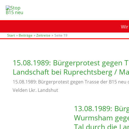
Zum
Inhalt
springen
Wir
Start
Beiträge
Zeitreise
Seite 19
15.08.1989: Bürgerprotest gegen T
Landschaft bei Ruprechtsberg / Ma
15.08.1989: Bürgerprotest gegen Trasse der B15 neu 
Velden Lkr. Landshut
13.08.1989: Bür
Wurmsham gegen
Tal durch die La