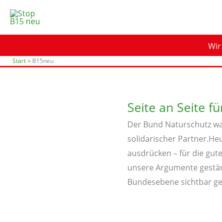
Zum
Inhalt
springen
Wir
Start
B15neu
Seite an Seite f
Der Bund Naturschutz war
solidarischer Partner.Heu
ausdrücken – für die gu
unsere Argumente gestär
Bundesebene sichtbar ge