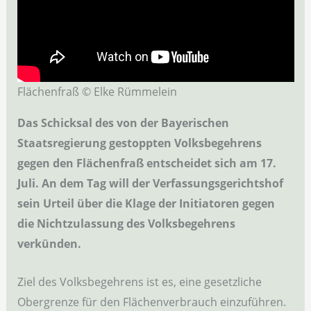
Flächenfraß © Elke Rümmelein
Das Schicksal des von der Bayerischen
Staatsregierung gestoppten Volksbegehrens
gegen den Flächenfraß entscheidet sich am 17.
Juli. An dem Tag will der Verfassungsgerichtshof
sein Urteil über die Klage der Initiatoren gegen
die Nichtzulassung des Volksbegehrens
verkünden.
Ziel des Volksbegehrens ist es, eine gesetzliche
Obergrenze für den Flächenverbrauch einzuführen.