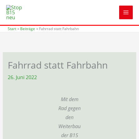
Zum
Inhalt
springen
Start
Beiträge
Fahrrad statt Fahrbahn
Fahrrad statt Fahrbahn
26. Juni 2022
Mit dem
Rad gegen
den
Weiterbau
der B15