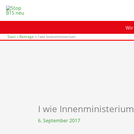
Zum
Inhalt
springen
Wir
Start
Beiträge
I wie Innenministerium
I wie Innenministerium
6. September 2017