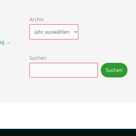
Archiv
rag
→
Suchen
Suchen