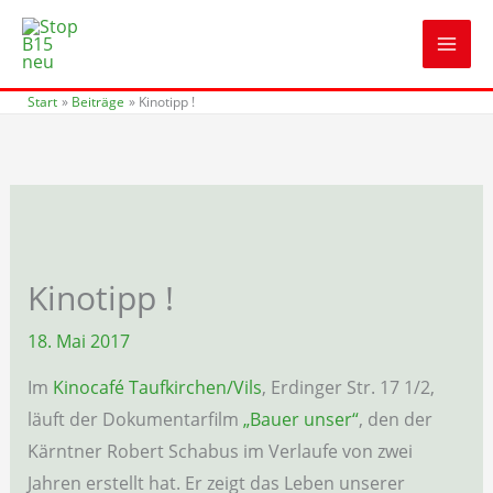
Zum
Inhalt
springen
Start
Beiträge
Kinotipp !
Kinotipp !
18. Mai 2017
Im
Kinocafé Taufkirchen/Vils
, Erdinger Str. 17 1/2,
läuft der Dokumentarfilm
„Bauer unser“
, den der
Kärntner Robert Schabus im Verlaufe von zwei
Jahren erstellt hat. Er zeigt das Leben unserer