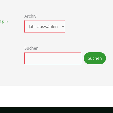
Archiv
rag
→
Suchen
Suchen