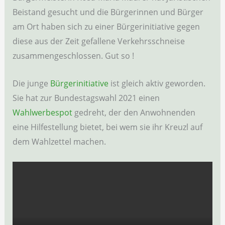
Beistand gesucht und die Bürgerinnen und Bürger
am Ort haben sich zu einer Bürgerinitiative gegen
diese aus der Zeit gefallene Verkehrsschneise
zusammengeschlossen. Gut so !
Die junge
Bürgerinitiative
ist gleich aktiv geworden.
Sie hat zur Bundestagswahl 2021 einen
Wahlwerbespot
gedreht, der den Anwohnenden
eine Hilfestellung bietet, bei wem sie ihr Kreuzl auf
dem Wahlzettel machen.