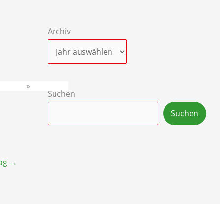
Archiv
»
Suchen
Suchen
rag
→