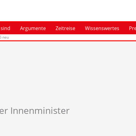
 sind
Argumente
Zeitreise
Wissenswertes
Pr
15 neu
her Innenminister