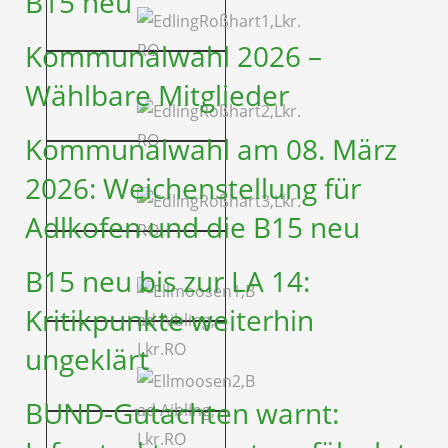
B15 neu
Kommunalwahl 2026 –
Wählbare Mitglieder
Kommunalwahl am 08. März
2026: Weichenstellung für
Adlkofen und die B15 neu
B15 neu bis zur LA 14:
Kritikpunkte weiterhin
ungeklärt
BUND-Gutachten warnt: