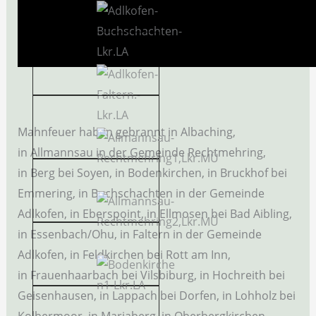
Mahnfeuer haben gebrannt in Albaching,
in Allmannsau in der Gemeinde Rechtmehring,
in Berg bei Soyen, in Bodenkirchen, in Bruckhof bei
Emmering, in Buchschachten in der Gemeinde
Adlkofen, in Eberspoint, in Ellmosen bei Bad Aibling,
in Essenbach/Ohu, in Faltern in der Gemeinde
Adlkofen, in Feldkirchen bei Rott am Inn,
in Frauenhaarbach bei Vilsbiburg, in Hochreith bei
Geisenhausen, in Lappach bei Dorfen, in Lohholz bei