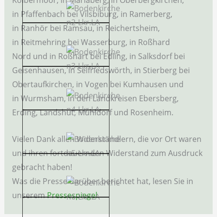
Kolbermoor, in Mariaberg, in Oberbergkirchen,
in Pfaffenbach bei Vilsbiburg, in Ramerberg,
in Ranhör bei Ramsau, in Reichertsheim,
in Reitmehring bei Wasserburg, in Roßhard
Nord und in Roßhart bei Edling, in Salksdorf bei
Geisenhausen, in Seifriedswörth, in Stierberg bei
Obertaufkirchen, in Vogen bei Kumhausen und
in Wurmsham, in den Landkreisen Ebersberg,
Erding, Landshut, Mühldorf und Rosenheim.
Vielen Dank allen Widerständlern, die vor Ort waren
und ihren fortdauernden Widerstand zum Ausdruck
gebracht haben!
Was die Presse darüber berichtet hat, lesen Sie in
unserem
Pressespiegel
.