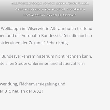
MdL Rosi Steinberger von den Grünen, Gisela Floegel,
Vorsitzende unserer Gemeinschaft, Marieberthe
Hoffmann-Falk von der BI Buchbach
n Wellbappn im Vilserwirt in Altfraunhofen treffend
hnen und die Autobahn-Bundesstraßen, die noch in
strieruinen der Zukunft.“ Sehr richtig.
 Bundesverkehrsministerium nicht rechnen kann,
eite allen Steuerzahlerinnen und Steuerzahlern
hwendung, Flächenversiegelung und
r B15 neu an der A 92 !