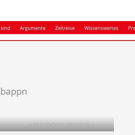
 sind
Argumente
Zeitreise
Wissenswertes
Pr
lbappn
… mit musikalischen Schmankerln …